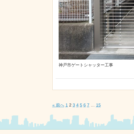
神戸市ゲートシャッター工事
« 前へ
1
2
3
4
5
6
7
…
15